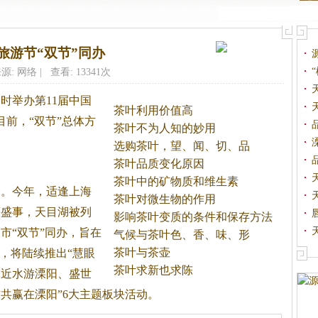
旅游节“双节”同办
源: 网络 | 查看: 13341次
时举办第11届中国
茶叶利用价值高
目前，“双节”总体方
茶叶不为人知的妙用
选购茶叶，望、闻、切、品
茶叶品质变化原因
茶叶中的矿物质和维生素
。今年，适逢上海
茶叶对微生物的作用
等盛事，天目湖被列
影响茶叶变质的条件和保存方法
市“双节”同办，旨在
气候与茶叶色、香、味、形
茶叶与茶壶
，将陆续推出“慧眼
茶叶求新也求陈
山近水游溧阳、盛世
共赢在溧阳”6大主题板块活动。