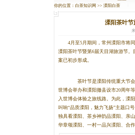
你的位置：
白茶知识网
>>
溧阳白茶
溧阳茶叶节
来
4月至5月期间，常州溧阳市将同
溧阳茶叶节暨第6届天目湖旅游节。
案已初步形成。
茶叶节是溧阳传统重大节会
世博会举办和溧阳撤县设市20周年
入世博会体验之旅线路。为此，溧阳
叫响“品质溧阳，魅力飞扬”主题口号
独具看溧阳、茶乡神韵品溧阳、亲
华章颂溧阳、一村一品兴溧阳、合作