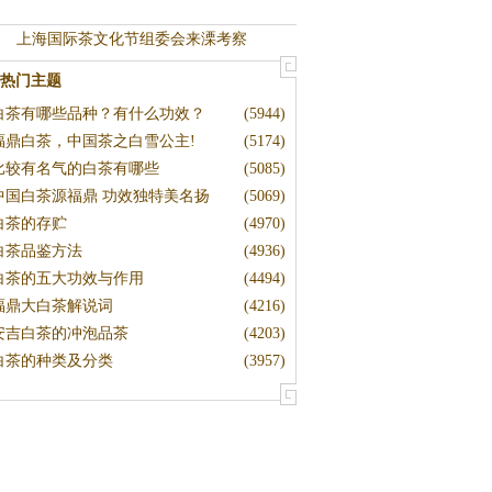
上海国际茶文化节组委会来溧考察
热门主题
白茶有哪些品种？有什么功效？
(5944)
福鼎白茶，中国茶之白雪公主!
(5174)
比较有名气的白茶有哪些
(5085)
中国白茶源福鼎 功效独特美名扬
(5069)
白茶的存贮
(4970)
白茶品鉴方法
(4936)
白茶的五大功效与作用
(4494)
福鼎大白茶解说词
(4216)
安吉白茶的冲泡品茶
(4203)
白茶的种类及分类
(3957)