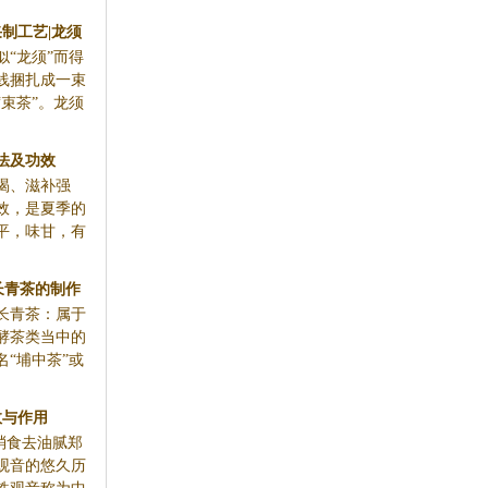
制工艺|龙须
“龙须”而得
技术
线捆扎成一束
束茶”。龙须
气的功效，是
中润燥、止
茶，半发酵茶
松柏岭...
于安溪铁观音
国茶家庭的&