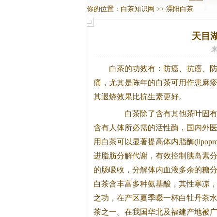
你的位置：
白茶知识网
>>
溧阳白茶
天目
来
白茶
的功效有：防癌、抗癌、
痛，尤其是陈年的
白茶
可用作患麻
其退烧效果比抗生素更好。
白茶
除了含有其他茶叶固
含有人体所必需的活性酶，国内外
用
白茶
可以显著提高体内脂酶(lipoprote
进脂肪分解代谢，有效控制胰岛素
的肠吸收，分解体内血液多余的糖
白茶
含丰富多种氨基酸，其性寒凉
之功，在产区夏季啜一杯白牡丹茶
茶
之一。在我国华北及福建产地被