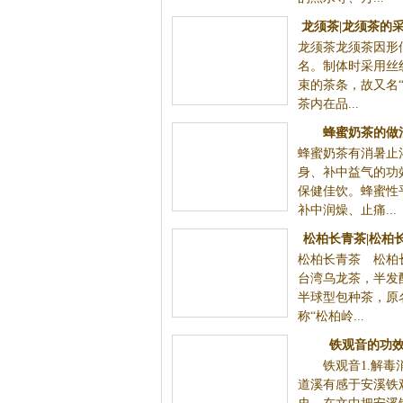
万...
龙须茶|龙须茶的采
龙须茶龙须茶因形似
茶的炒制
名。制体时采用丝
束的茶条，故又名“
茶内在品...
蜂蜜奶茶的做法及功效
蜂蜜奶茶有消暑止渴、滋补强身、补中益
夏季的保健佳饮。蜂蜜性平，味甘，有补
痛...
松柏长青茶|松柏长青茶的制作
松柏长青茶 松柏长青茶：属于台湾乌龙
工艺
类当中的半球型包种茶，原名“埔中茶”或称“
铁观音的功效与作用
铁观音1.解毒消食去油腻郑道溪有感
的悠久历史，在文中把安溪铁观音称为中