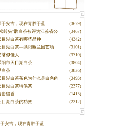
源于安吉，现在青胜于蓝
(3679)
“松岭头”牌白茶被评为江苏省公
(3467)
天目湖白茶有哪些品种
(4342)
天目湖白茶—溧阳幽兰园艺场
(3101)
品茗似佳人
(3710)
溧阳市天目湖白茶
(3804)
品白茶
(3826)
天目湖白茶茶色为什么是白色的
(3493)
天目湖白茶特供茶
(2377)
唇齿留香
(1413)
天目湖白茶的功效
(2212)