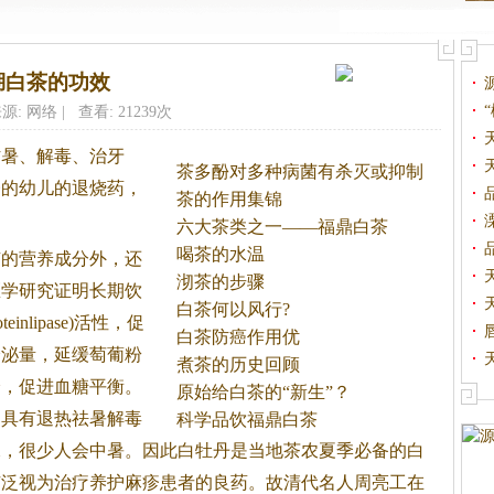
湖白茶的功效
源: 网络 | 查看: 21239次
防暑、解毒、治牙
茶多酚对多种病菌有杀灭或抑制
疹的幼儿的退烧药，
的
茶的作用集锦
六大茶类之一——福鼎白茶
喝茶的水温
有的营养成分外，还
沏茶的步骤
医学研究证明长期饮
白茶何以风行?
inlipase)活性，促
白茶防癌作用优
分泌量，延缓萄葡粉
煮茶的历史回顾
分，促进血糖平衡。
原始给白茶的“新生”？
，具有退热祛暑解毒
科学品饮福鼎白茶
水，很少人会中暑。因此白牡丹是当地茶农夏季必备的
白
广泛视为治疗养护麻疹患者的良药。故清代名人周亮工在