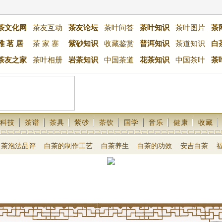
茶文化网
茶友互动
茶友论坛
茶叶问答
茶叶知识
茶叶图片
茶
雅 茗 居
茶 家 寨
紫砂知识
收藏鉴赏
普洱知识
茶道知识
白
茶友之家
茶叶相册
岩茶知识
中国茶道
花茶知识
中国茶叶
茶
科技
茶谱
茶具
紫砂
茶饮
国学
音乐
健康
收藏
白茶泡法品评
白茶的制作工艺
白茶养生
白茶的功效
安吉白茶