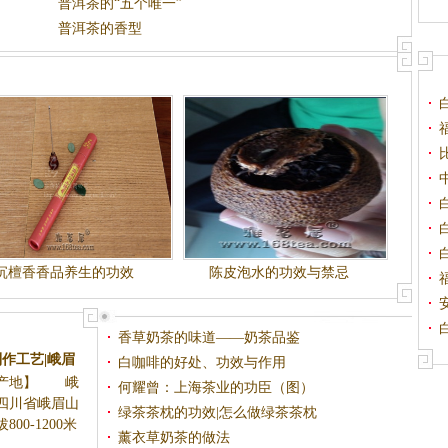
普洱茶的“五个唯一”
普洱茶的香型
沉檀香香品养生的功效
陈皮泡水的功效与禁忌
香草奶茶的味道——奶茶品鉴
白咖啡的好处、功效与作用
何耀曾：上海茶业的功臣（图）
类，产于四川
绿茶茶枕的功效|怎么做绿茶茶枕
米的黑水寺、
薰衣草奶茶的做法