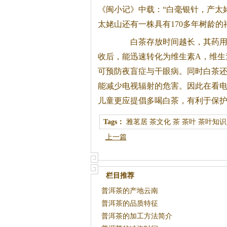
《闽小记》中载：“白毫银针，产太
太姥山还有一株具有170多年树龄的
白茶
存放时间越长，其药
收后，能迅速转化为维生素A，维生
可预防夜盲症与干眼病。同时
白茶
能减少电视辐射的危害。因此在看
儿童更应提倡多喝
白茶
，有利于保
Tags：
雅茗居
茶文化
茶
茶叶
茶叶知识
上一篇
栏目推荐
普洱茶的产地云南
普洱茶的品质特征
普洱茶的加工方法简介