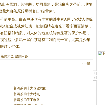
姥山鸿雪洞，其性寒，功同犀角，是治麻疹之圣药。现在
福鼎大
白茶
原始母树名曰“绿雪芽”。
用价值更高。
白茶
中还含有丰富的维生素A原，它被人体吸
素A能合成视紫红质，能使眼睛在暗光下看东西更清楚，
还有防辐射物质，对人体的造血机能有显著的保护作用，
电视过程中多喝一些
白茶
是有百利而无一害，尤其是少年
护眼睛，健体。
茶网大全
健康问答
下一篇
普洱茶的十大保健功能
普洱茶的十大特点
普洱茶的手工制茶