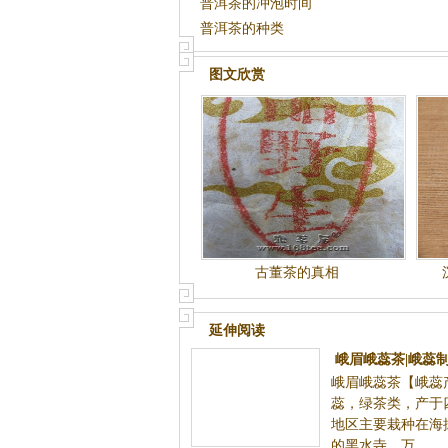
普洱茶的冲泡时间
普洱茶的种类
图文欣赏
古董茶的真相
延伸阅读
峨眉峨蕊茶|峨蕊制作工艺|峨眉
峨眉峨蕊茶【峨蕊产地】 峨蕊，绿茶
峨蕊茶的炒制工艺
省峨眉山地区主要栽种在海拔800-1200