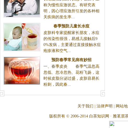
称为慢性应激状态。有研究表
明，因心理应激所引发的各种相
关疾病的发生率...
春季预防儿童长水痘
皮肤科专家提醒家长朋友，水痘
的传染性很强，易感儿接触后9
0%发病，主要通过直接接触水痘
疱疹液和空气...
预防春季常见病有妙招
一、春季皮炎 春季气温忽高
忽低、忽冷忽热、花粉飞扬，这
时候皮脂分泌过盛，皮肤容易长
粉刺，因此春...
关于我们
|
法律声明
|
网站地
版权所有 © 2006-2014 白茶知识网 · 雅茗居茶文化网