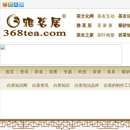
茶文化网
茶友互动
茶友
雅 茗 居
茶 家 寨
紫砂
茶友之家
茶叶相册
岩茶
首页
资讯
茶道
茶图
专题
科技
茶谱
茶具
紫
白茶知识网
白茶资讯
白茶知识
白茶泡法品评
白茶的制作工