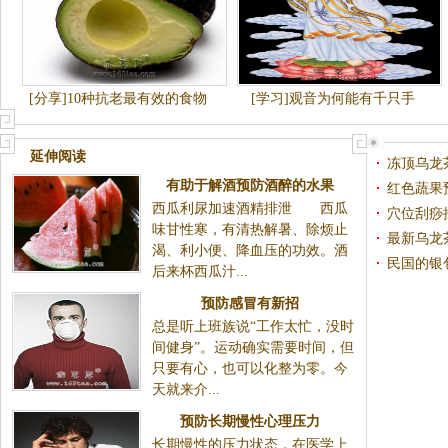
[分享]10种抗老最有效的食物
[学习]观音为何能有千只手
延伸阅读
冻顶乌龙
有助于解酒预防酒醉的水果
红色蔬果
西瓜利尿加速酒精排泄 西瓜
穴位刮痧
味甘性寒，有清热解暑、除烦止
最新乌龙
渴、利小便、降血压的功效。酒
民国的银
后来杯西瓜汁...
预防感冒有新招
总是听上班族说“工作太忙，没时
间健身”。运动确实需要时间，但
只要有心，也可以化整为零。今
天就来介...
预防长期慢性心理压力
长期慢性的压力状态，在医学上