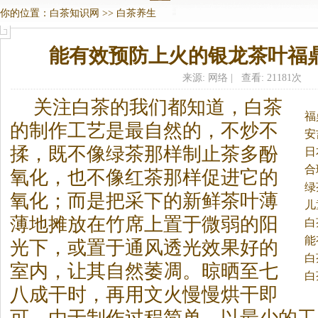
你的位置：
白茶知识网
>>
白茶养生
能有效预防上火的银龙茶叶福
来源: 网络 | 查看: 21181次
关注
白茶
的我们都知道，
白茶
福
的制作工艺是最自然的，不炒不
安
揉，既不像绿茶那样制止茶多酚
日
合
氧化，也不像红茶那样促进它的
绿
氧化；而是把采下的新鲜茶叶薄
儿
薄地摊放在竹席上置于微弱的阳
白
能
光下，或置于通风透光效果好的
茶
白
室内，让其自然萎凋。
晾晒至七
白
八成干时，再用文火慢慢烘干即