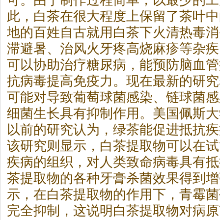
可。由于制作过程简单，以最少的工
此，
白茶
在很大程度上保留了茶叶中
地的百姓自古就用
白茶
下火清热毒消
滞避暑、治风火牙疼高烧麻疹等杂疾
可以协助治疗糖尿病，能预防脑血管
抗病毒提高免疫力。现在最新的研究
可能对导致葡萄球菌感染、链球菌感
细菌生长具有抑制作用。美国佩斯大
以前的研究认为，绿茶能促进抵抗疾
该研究则显示，
白茶
提取物可以在试
疾病的组织，对人类致命病毒具有抵
茶
提取物的各种牙膏杀菌效果得到增
示，在
白茶
提取物的作用下，青霉菌
完全抑制，这说明
白茶
提取物对病原