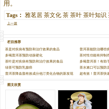
用。
Tags：
雅茗居
茶文化
茶
茶叶
茶叶知识
上一篇
栏目推荐
茶是对疾病有预防和治疗效果的食品
普洱茶能防治哪些
多喝普洱茶预防动脉硬化
科学依
茶对性功能有抑制
茶叶是对疾病有预防和治疗效果的食品
多喝普洱茶！有助
绿茶可预防乳腺癌
茶水漱口可以预防
普洱茶降血脂有效成分他汀类化合物的新发现
超有效！普洱茶快
图文欣赏