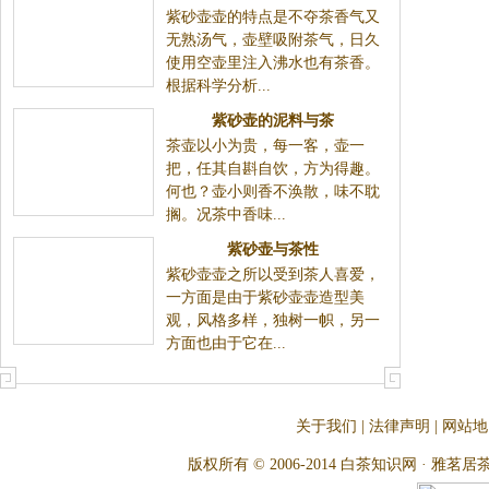
紫砂壶壶的特点是不夺茶香气又
无熟汤气，壶壁吸附茶气，日久
使用空壶里注入沸水也有茶香。
根据科学分析...
紫砂壶的泥料与茶
茶壶以小为贵，每一客，壶一
把，任其自斟自饮，方为得趣。
何也？壶小则香不涣散，味不耽
搁。况茶中香味...
紫砂壶与茶性
紫砂壶壶之所以受到茶人喜爱，
一方面是由于紫砂壶壶造型美
观，风格多样，独树一帜，另一
方面也由于它在...
关于我们
|
法律声明
|
网站地
版权所有 © 2006-2014 白茶知识网 · 雅茗居茶文化网