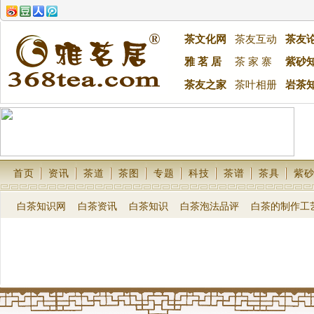
茶文化网
茶友互动
茶友
雅 茗 居
茶 家 寨
紫砂
茶友之家
茶叶相册
岩茶
首页
资讯
茶道
茶图
专题
科技
茶谱
茶具
紫
白茶知识网
白茶资讯
白茶知识
白茶泡法品评
白茶的制作工