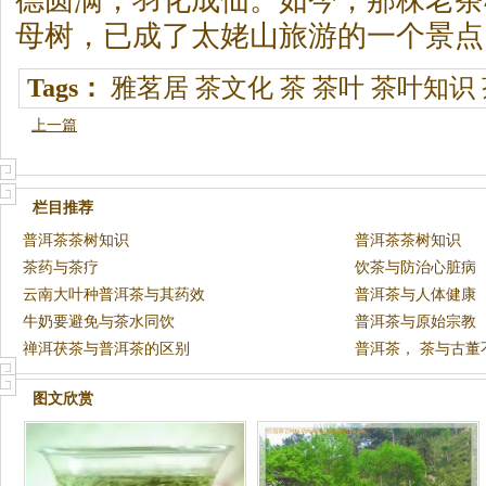
德圆满，羽化成仙。如今，那株老茶
母树，已成了太姥山旅游的一个景点
Tags：
雅茗居
茶文化
茶
茶叶
茶叶知识
上一篇
栏目推荐
普洱茶茶树知识
普洱茶茶树知识
茶药与茶疗
饮茶与防治心脏病
云南大叶种普洱茶与其药效
普洱茶与人体健康
牛奶要避免与茶水同饮
普洱茶与原始宗教
禅洱茯茶与普洱茶的区别
普洱茶， 茶与古董
图文欣赏