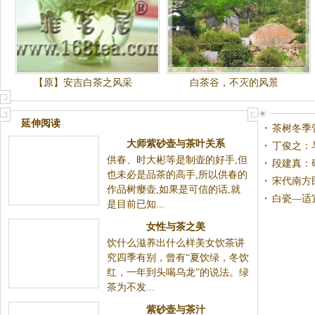
【原】安吉白茶之风采
白茶谷，不灭的风景
延伸阅读
茶树冬季
大师紫砂壶与茶叶关系
丁俊之：
供春、时大彬等是制壶的好手,但
段建真：
也未必是品茶的高手,所以供春的
宋代南方
作品树瘿壶,如果是可信的话,就
白瓷—适
是目前已知...
女性与茶之美
饮什么滋养出什么样美女饮茶讲
究四季有别，曾有“夏饮绿，冬饮
红，一年到头喝乌龙”的说法。绿
茶为不发...
紫砂壶与茶汁