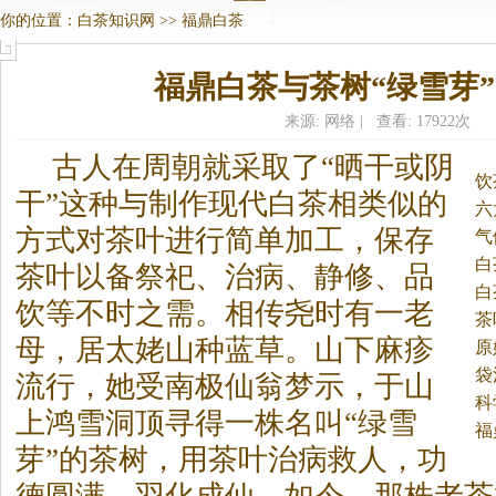
你的位置：
白茶知识网
>>
福鼎白茶
福鼎白茶与茶树“绿雪芽”
来源: 网络 | 查看: 17922次
古人在周朝就采取了“晒干或阴
饮
干”这种与制作现代
白茶
相类似的
六
方式对茶叶进行简单加工，保存
气
白
茶叶以备祭祀、治病、静修、品
白
饮等不时之需。
相传尧时有一老
茶
母，居太姥山种蓝草。山下麻疹
原
袋
流行，她受南极仙翁梦示，于山
科
上鸿雪洞顶寻得一株名叫“绿雪
福
芽”的茶树，用茶叶治病救人，功