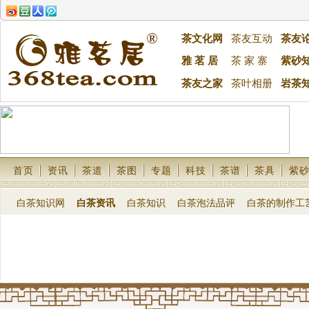
茶文化网
茶友互动
茶友
雅 茗 居
茶 家 寨
紫砂
茶友之家
茶叶相册
岩茶
首页
资讯
茶道
茶图
专题
科技
茶谱
茶具
紫
白茶知识网
白茶资讯
白茶知识
白茶泡法品评
白茶的制作工