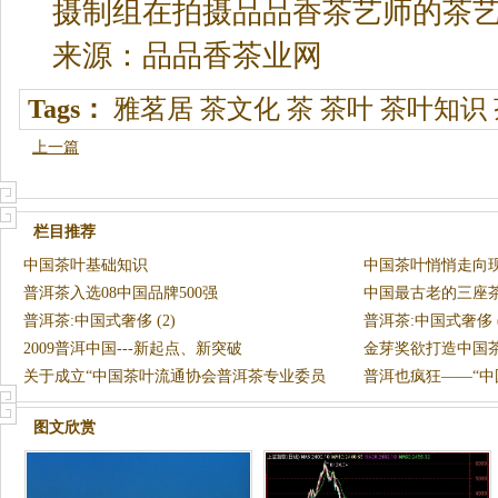
摄制组在拍摄品品香茶艺师的茶
来源：品品香茶业网
Tags：
雅茗居
茶文化
茶
茶叶
茶叶知识
上一篇
栏目推荐
中国茶叶基础知识
中国茶叶悄悄走向
普洱茶入选08中国品牌500强
中国最古老的三座
普洱茶:中国式奢侈 (2)
普洱茶:中国式奢侈 (
2009普洱中国---新起点、新突破
金芽奖欲打造中国
关于成立“中国茶叶流通协会普洱茶专业委员
普洱也疯狂——“中
会”的
游戏
图文欣赏