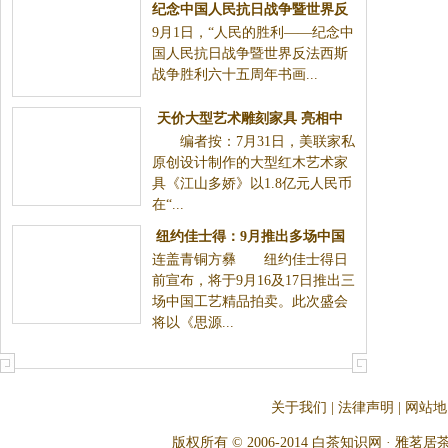
纪念中国人民抗日战争暨世界反
9月1日，“人民的胜利——纪念中
法西斯战争胜利六十五周年书画
国人民抗日战争暨世界反法西斯
展
战争胜利六十五周年书画...
天价大型艺术雕刻家具 亮相中
编者按：7月31日，美联家私
国红木古典家具展
原创设计制作的大型红木艺术家
具《江山多娇》以1.8亿元人民币
在“...
纽约佳士得：9月推出多场中国
连盖青铜方彝 纽约佳士得日
私人珍藏专拍
前宣布，将于9月16及17日推出三
场中国工艺精品拍卖。此次盛会
将以《思源...
关于我们
|
法律声明
|
网站地
版权所有 © 2006-2014 白茶知识网 · 雅茗居茶文化网