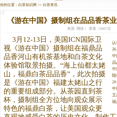
你的位置：
白茶知识网
>>
白茶资讯
《游在中国》摄制组在品品香茶业
来源: 网络 | 查看: 14467次
3月12-13日，美国ICN国际卫
认
视《游在中国》摄制组在福鼎品
兴
品香河山有机茶基地和
白茶
文化
中
品
体验馆取景拍摄。
“海上仙都太姥
中
山，福鼎
白茶
品品香”，此次拍摄
陆
是《游在中国》福建太姥山之行
2
中
的重要组成部分。从茶园直到茶
王
杯，摄制组全方位地向观众展示
福
特色的福鼎
白茶
，让美国观众更