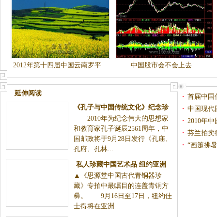
2012年第十四届中国云南罗平
中国股市会不会上去
国际油菜花文化旅游节（转）
延伸阅读
首届中国
《孔子与中国传统文化》纪念珍
中国现代
2010年为纪念伟大的思想家
藏册中秋面市
2010
和教育家孔子诞辰2561周年，中
集体亮相
芬兰拍卖
国邮政将于9月28日发行《孔庙、
“画箑拂
孔府、孔林...
私人珍藏中国艺术品 纽约亚洲
▲《思源堂中国古代青铜器珍
艺术周将上拍
藏》专拍中最瞩目的连盖青铜方
彝。 9月16日至17日，纽约佳
士得将在亚洲...