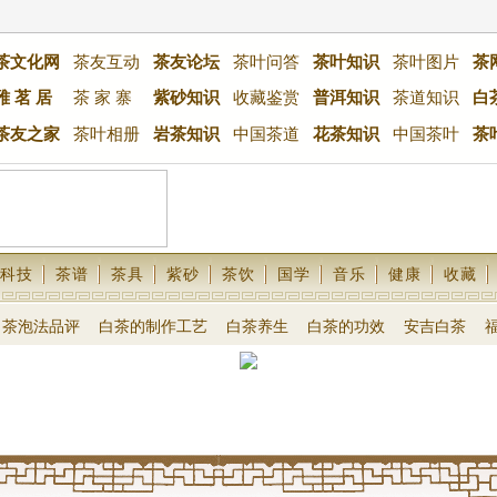
茶文化网
茶友互动
茶友论坛
茶叶问答
茶叶知识
茶叶图片
茶
雅 茗 居
茶 家 寨
紫砂知识
收藏鉴赏
普洱知识
茶道知识
白
茶友之家
茶叶相册
岩茶知识
中国茶道
花茶知识
中国茶叶
茶
科技
茶谱
茶具
紫砂
茶饮
国学
音乐
健康
收藏
白茶泡法品评
白茶的制作工艺
白茶养生
白茶的功效
安吉白茶