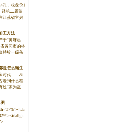
71，收盘价1
壶
告，经第二届董
在江苏省宜兴
加工方法
产于“黄麻起
北省黄冈市的林
峰特珍一级茶
都是怎么诞生
金时代 巫
古老到什么程
有过“家为巫
工图
dth='37%'><tda
'32%'><tdalign
>...