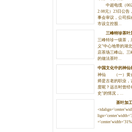
中超电缆（0024
卖紫砂
2.08元）23日公
事会审议，公司拟
市设立控股...
三峰特珍茶叶
三峰特珍一级茶，
义”中心地带的湖
店茶场三峰山。三
的做法茶叶...
中国文化中的神仙
神仙 （一）黄
的
师是古老的职业，
度呢？远古时曾经
史”的情况，...
茶叶加
<tdalign='center'wi
lign='center'width=
='center'width='31%'