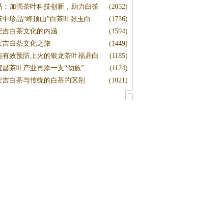
品：加强茶叶科技创新，助力白茶
(2052)
茶中珍品“峰顶山”白茶叶张玉白
(1736)
安吉白茶文化的内涵
(1594)
安吉白茶文化之旅
(1449)
能有效预防上火的银龙茶叶福鼎白
(1185)
茶
宜昌茶叶产业再添一支“劲旅”
(1124)
安吉白茶与传统的白茶的区别
(1021)