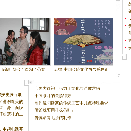
庆市茶叶协会＂百湖＂茶文
五律·中国传统文化符号系列组
化讲堂第二讲
诗（十二首）
印象大红袍：借力于文化旅游做营销
保护皮肤白嫩
不同茶叶的去脂特效
又是创造美的
纹
制作泾阳砖茶的传统工艺中几点特殊要求
霜、膏、面膜
做茶枕要用什么茶叶?
打起茶叶的主
传统晒青毛茶的制作
，中超电缆开