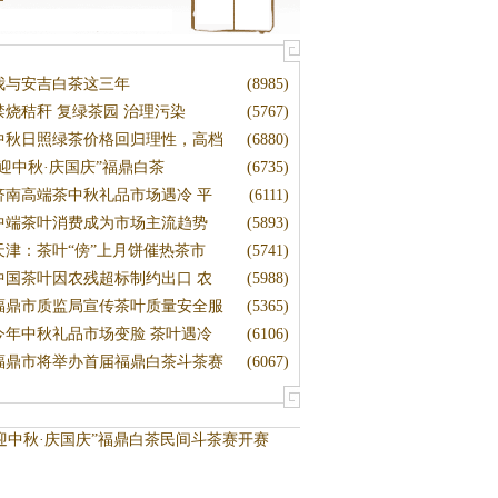
我与安吉白茶这三年
(8985)
禁烧秸秆 复绿茶园 治理污染
(5767)
中秋日照绿茶价格回归理性，高档
(6880)
“迎中秋·庆国庆”福鼎白茶
(6735)
济南高端茶中秋礼品市场遇冷 平
(6111)
中端茶叶消费成为市场主流趋势
(5893)
天津：茶叶“傍”上月饼催热茶市
(5741)
中国茶叶因农残超标制约出口 农
(5988)
福鼎市质监局宣传茶叶质量安全服
(5365)
今年中秋礼品市场变脸 茶叶遇冷
(6106)
福鼎市将举办首届福鼎白茶斗茶赛
(6067)