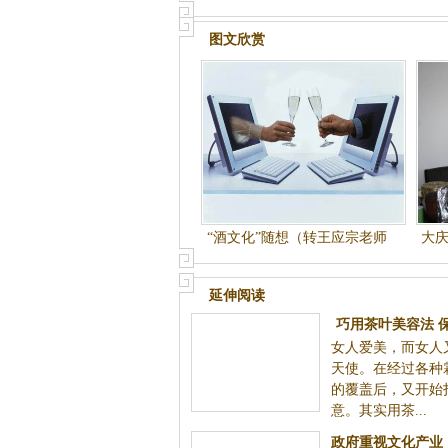
图文欣赏
“酒文化”随想（转王应宗老师
大
文章）
延伸阅读
巧用茶叶美容法 
女人爱美，而女人
少皱
天使。在经过各种
的覆盖后，又开始
意。其实用茶...
政府重视文化产业