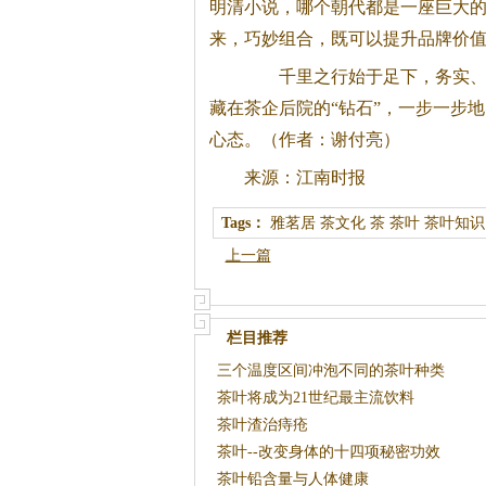
明清小说，哪个朝代都是一座巨大
来，巧妙组合，既可以提升品牌价
千里之行始于足下，务实、务
藏在茶企后院的“钻石”，一步一步
心态。（作者：谢付亮）
来源：江南时报
Tags：
雅茗居
茶文化
茶
茶叶
茶叶知识
上一篇
栏目推荐
三个温度区间冲泡不同的茶叶种类
茶叶将成为21世纪最主流饮料
茶叶渣治痔疮
茶叶--改变身体的十四项秘密功效
茶叶铅含量与人体健康