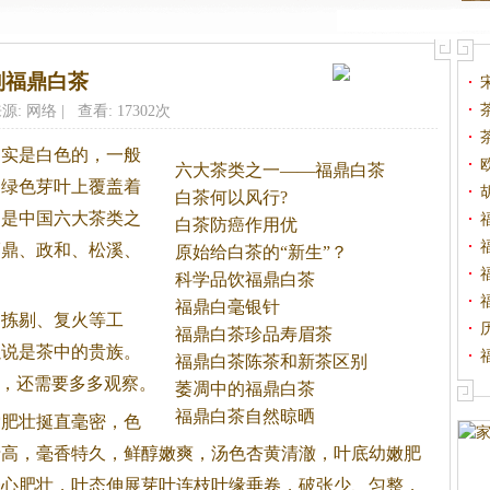
别福鼎白茶
源: 网络 | 查看: 17302次
确实是白色的，一般
六大茶类之一——福鼎白茶
是绿色芽叶上覆盖着
白茶何以风行?
它是中国六大茶类之
白茶防癌作用优
福鼎、政和、松溪、
原始给白茶的“新生”？
科学品饮福鼎白茶
福鼎白毫银针
、拣剔、复火等工
福鼎白茶珍品寿眉茶
以说是茶中的贵族。
福鼎白茶陈茶和新茶区别
品，还需要多多观察。
萎凋中的福鼎白茶
福鼎白茶自然晾晒
索肥壮挻直毫密，色
清高，毫香特久，鲜醇嫩爽，汤色杏黄清澈，叶底幼嫩肥
毫心肥壮，叶态伸展芽叶连枝叶缘垂卷，破张少、匀整，