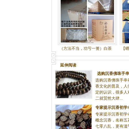
（方法不当，功亏一篑）白茶
【
这样保存就对了！
延伸阅读
选购沉香佛珠手串
选购沉香佛珠手串
鉴别
香文化的普及，人
定的认识，很多人
二就贸然大肆...
专家提示沉香初学
专家提示沉香初学
概念|沉香
概念沉香，名称五
七零八乱，更有滥