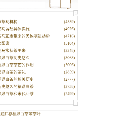
宋茶马机构
(4559)
茶马贸易具体实施
(4926)
茶马互市带来的民族演进趋势
(4716)
欧阳康
(5184)
胡马常从茶里来
(2248)
福鼎白茶历史悠久
(3063)
福鼎白茶茶艺的作用
(3006)
福鼎白茶的茶礼
(2859)
福鼎白茶的相关历史
(2777)
历史悠久的福鼎白茶
(2738)
福鼎白茶和宋代斗茶
(2499)