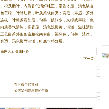
梗、枳及腊叶，内质香气清鲜纯正，毫香浓显，汤色淡杏
叶色黄绿，叶脉红褐，叶质柔软鲜亮；贡眉（寿眉）茶外
叶连枝，叶整紧卷如眉，匀整，破张少，灰绿或墨绿，色
，内质香气清纯，毫香显，汤色浅橙黄，清澈，滋味清甜
新工艺
白茶
外形条索粗松尚卷曲，褐绿色，匀整，洁净，
厚爽适，汤色橙而清澈，叶底匀整舒展。
茶网大全
健康问答
下一篇
普洱茶年代鉴别
如何鉴别普洱茶的年份