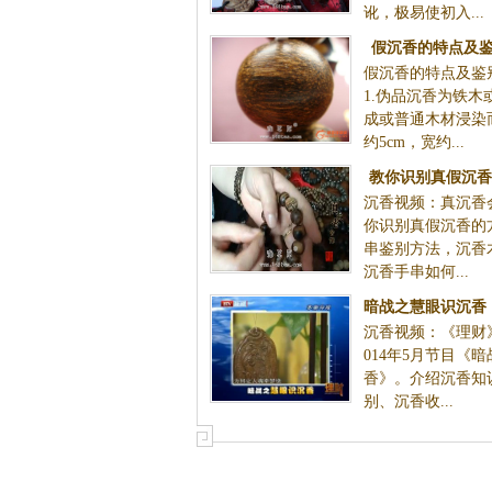
讹，极易使初入...
假沉香的特点及
假沉香的特点及鉴
点|沉香
1.伪品沉香为铁木
成或普通木材浸染
约5cm，宽约...
教你识别真假沉香
沉香视频：真沉香
鉴别方法 | 
你识别真假沉香的
串鉴别方法，沉香
沉香手串如何...
暗战之慧眼识沉香
沉香视频：《理财
沉香知识）|《理
014年5月节目《
香》。介绍沉香知
别、沉香收...