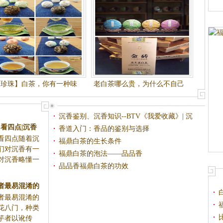
晒珍珠】白茶，你有一种味
老白茶哪么贵，为什么不自己
道叫阳光
收藏一点呢？（论坛好友有福
利）
沉香鉴别、沉香知识--BTV《我爱收藏》| 沉
看四点|沉香
香视频
香道入门：香品的鉴别与选择
看四点随着沉
福鼎白茶的生长条件
们对沉香有一
福鼎白茶的泡法——品品香
对沉香略懂一
品品香福鼎白茶的功效
者最易混淆的
者最易混淆的
鉴别
花八门，种类
竽者以讹传