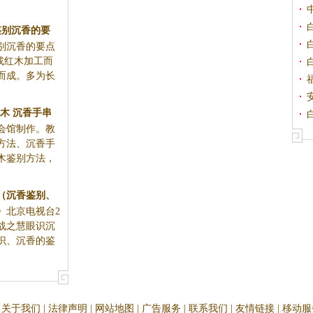
鉴别沉香的要
别沉香的要点
知识
或红木加工而
而成。多为长
木 沉香手串
会馆制作。教
沉香视频
方法、沉香手
木鉴别方法，
（沉香鉴别、
》北京电视台2
财》2014
暗战之慧眼识沉
识、沉香的鉴
关于我们
|
法律声明
|
网站地图
|
广告服务
|
联系我们
|
友情链接
|
移动服