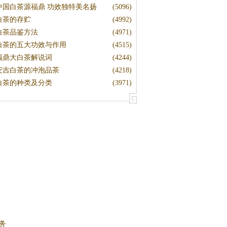
中国白茶源福鼎 功效独特美名扬
(5096)
白茶的存贮
(4992)
白茶品鉴方法
(4971)
白茶的五大功效与作用
(4515)
福鼎大白茶解说词
(4244)
安吉白茶的冲泡品茶
(4218)
白茶的种类及分类
(3971)
务