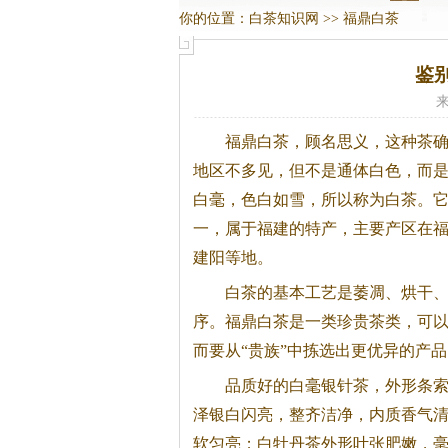
你的位置：
白茶知识网
>>
福鼎白茶
鉴
来
福鼎
白茶
，顾名思义，这种茶
地区不多见，但不是通体白色，而
白毫，色白如雪，所以称为
白茶
。
一，属于福建的特产，主要产区在
建阳等地。
白茶
的基本工艺是萎凋、烘干
序。福鼎
白茶
是一类珍贵茶类，可
而要从“贵族”中拣选出更优异的产
品质好的白毫银针茶，外形条
泽银白闪亮，整齐洁净，内质香气
软匀亮；白牡丹茶外形叶张肥嫩，