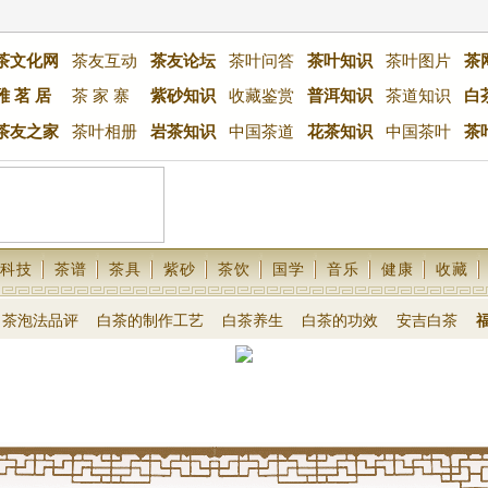
茶文化网
茶友互动
茶友论坛
茶叶问答
茶叶知识
茶叶图片
茶
雅 茗 居
茶 家 寨
紫砂知识
收藏鉴赏
普洱知识
茶道知识
白
茶友之家
茶叶相册
岩茶知识
中国茶道
花茶知识
中国茶叶
茶
科技
茶谱
茶具
紫砂
茶饮
国学
音乐
健康
收藏
白茶泡法品评
白茶的制作工艺
白茶养生
白茶的功效
安吉白茶