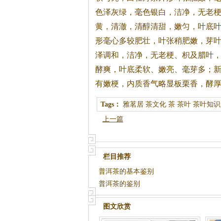
色泽灰绿，毫色银白，洁净，无老
黄，清澈，清醇清甜，嫩匀，叶底
形毫心多较肥壮，叶张稍肥嫩，芽
泽调和，洁净，无老梗、枳及腊叶
酵爽，叶底柔软、嫩亮、毫芽多；
有嫩梗，内质香气略显板栗香，酵
Tags：
雅茗居
茶文化
茶
茶叶
茶叶知识
上一篇
栏目推荐
普洱茶的基本鉴别
普洱茶的鉴别
图文欣赏