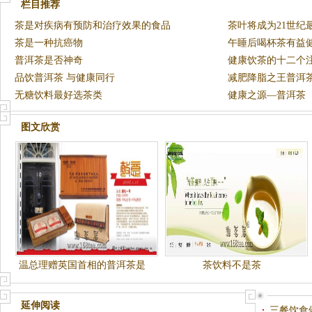
栏目推荐
茶是对疾病有预防和治疗效果的食品
茶叶将成为21世纪
茶是一种抗癌物
午睡后喝杯茶有益
普洱茶是否神奇
健康饮茶的十二个
品饮普洱茶 与健康同行
减肥降脂之王普洱
无糖饮料最好选茶类
健康之源—普洱茶
图文欣赏
温总理赠英国首相的普洱茶是
茶饮料不是茶
怎么制作的？
延伸阅读
三餐饮食