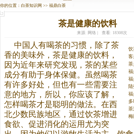
你的位置：
白茶知识网
>>
福鼎白茶
茶是健康的饮料
来源: 网络 | 查看: 18308次
中国人有喝茶的习惯，除了茶
饮
香的美味外，茶是健康的饮料，
客
因为近年来研究发现，茶的某些
茶
福
成分有助于身体保健。
虽然喝茶
福
有许多好处，但也有一些需要注
陆
意的地方，所以，你应该了解，
福
多
怎样喝茶才是聪明的做法。在西
茶
北少数民族地区，通过饮茶增进
梅
食欲、促进消化的运用尤为突