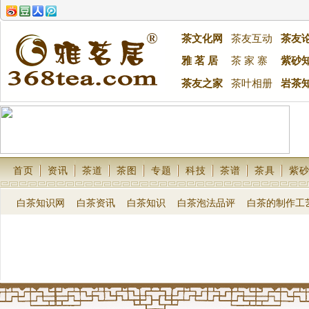
茶文化网
茶友互动
茶友
雅 茗 居
茶 家 寨
紫砂
茶友之家
茶叶相册
岩茶
首页
资讯
茶道
茶图
专题
科技
茶谱
茶具
紫
白茶知识网
白茶资讯
白茶知识
白茶泡法品评
白茶的制作工