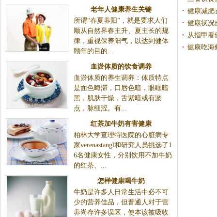
老年人健康养生关键
健康减肥
所谓“春夏养阳”，就是要求人们
健康状况
顺从自然界春主升、夏主长的规
从指甲看
律，重视保养阳气，以达到健体
健康吃海
颐年的目的...
血淤体质的饮食调养
血淤体质的养生调养：体质特点
是面色晦滞，口唇色暗，眼眶暗
黑，肌肤干燥，舌紫暗或有淤
点，脉细涩。有...
红茶加牛奶有害健康
柏林大学查理特医院的心脏病专
家verenastangl和研究人员挑选了1
6名健康女性，分别饮用不加牛奶
的红茶、...
怎样健康喝牛奶
牛奶是许多人日常生活中必不可
少的营养佳品，但普通人对于营
养尚存许多误区，使本该被吸收