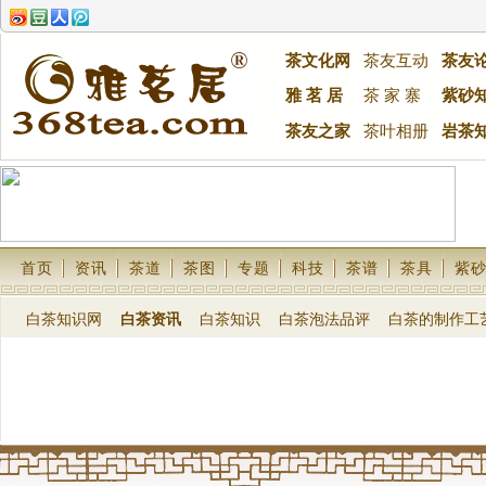
茶文化网
茶友互动
茶友
雅 茗 居
茶 家 寨
紫砂
茶友之家
茶叶相册
岩茶
首页
资讯
茶道
茶图
专题
科技
茶谱
茶具
紫
白茶知识网
白茶资讯
白茶知识
白茶泡法品评
白茶的制作工