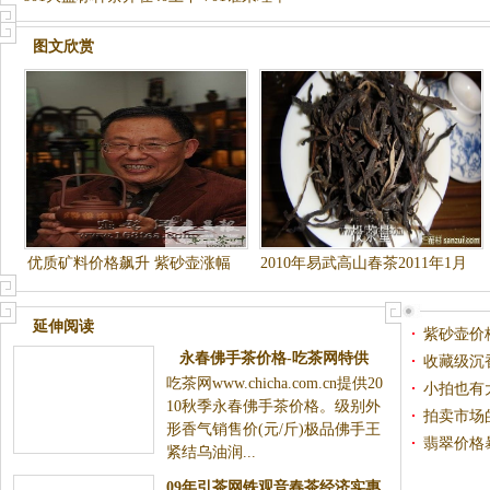
图文欣赏
优质矿料价格飙升 紫砂壶涨幅
2010年易武高山春茶2011年1月
超30%
1号新开的汤
延伸阅读
紫砂壶价
永春佛手茶价格-吃茶网特供
收藏级沉
吃茶网www.chicha.com.cn提供20
小拍也有
10秋季永春佛手茶价格。级别外
拍卖市场
形香气销售价(元/斤)极品佛手王
翡翠价格
紧结乌油润...
09年引茶网铁观音春茶经济实惠