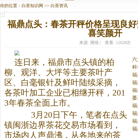
你的位置：
白茶知识网
>>
白茶资讯
福鼎点头：春茶开秤价格呈现良好
喜笑颜开
来源: 网络 | 查看: 12628次
六
连日来，福鼎市点头镇的柏
科
柳、观洋、大坪等主要茶叶产
福
区、白毫银针及鲜叶陆续采摘，
福
福
各茶叶加工企业已相继开秤，201
萎
3年春茶全面上市。
福
3月20日下午，笔者在点头
福
福
镇闽浙边界茶花交易市场看到，
福
市场内人声鼎沸，从各地来的茶