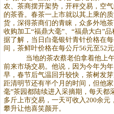
农、茶商摆开架势，开秤交易，空气
的茶香。春茶一上市就以其上乘的质
货，深得茶商们的青睐，众多外地茶
收购加工“福鼎大毫”、“福鼎大白”
据了解，当日白毫银针青针价格在每公
间，茶鲜叶价格在每公斤56元至52
当地的茶农蔡老伯拿着他上午
前来市场交易。他说，因为今年为年
早，春节后气温回升较快，茶树发芽
距清明节还有半个月的时间，但他家
毫”茶园都陆续进入采摘期，每天都采
多斤上市交易，一天可收入200余元
攀升让他喜笑颜开。