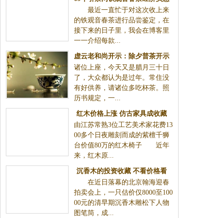
最近一直忙于对这次收上来
款——品尝后感
的铁观音春茶进行品尝鉴定，在
接下来的日子里，我会在博客里
一一介绍每款...
虚云老和尚开示：除夕普茶开示
诸位上座，今天又是腊月三十日
了，大众都认为是过年。常住没
有好供养，请诸位多吃杯茶。照
历书规定，一...
红木价格上涨 仿古家具成收藏
由江苏常熟3位工艺美术家花费13
热点(组图)
00多个日夜雕刻而成的紫檀千狮
台价值80万的红木椅子 近年
来，红木原...
沉香木的投资收藏 不看价格看
在近日落幕的北京翰海迎春
品质(图)
拍卖会上，一只估价仅8000至100
00元的清早期沉香木雕松下人物
图笔筒，成...