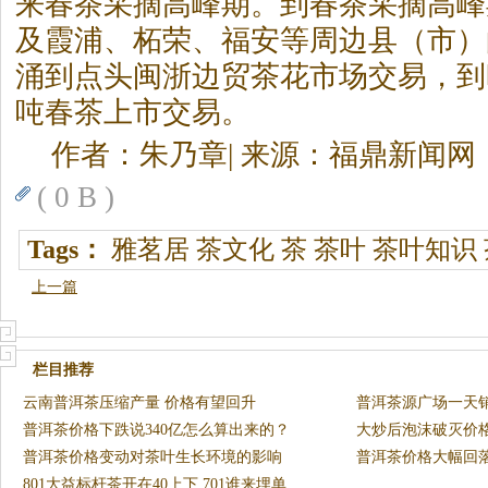
来春茶采摘高峰期。到春茶采摘高峰
及霞浦、柘荣、福安等周边县（市）
涌到点头闽浙边贸茶花市场交易，到
吨春茶上市交易。
作者：朱乃章| 来源：福鼎新闻网
( 0 B )
Tags：
雅茗居
茶文化
茶
茶叶
茶叶知识
上一篇
栏目推荐
云南普洱茶压缩产量 价格有望回升
普洱茶源广场一天销
普洱茶价格下跌说340亿怎么算出来的？
大炒后泡沫破灭价
普洱茶价格变动对茶叶生长环境的影响
本位
普洱茶价格大幅回落
801大益标杆茶开在40上下 701谁来埋单