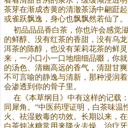
看着清甜甘洌的泉水，缓缓倾注透明
茶芽在渐成杏黄的清澈茶汤中翩跹起
或雀跃飘逸，身心也飘飘然若仙了。
初品品品香
白茶
，你也许会感觉
的鲜醇、没有红茶的香甜，没有乌龙
洱茶的陈醇，也没有茉莉花茶的鲜灵
来，一小口小一口地细细品啜，你就
的汤色、清幽高远的香气，清甜甘爽
不可言喻的静逸与清新，那种浸润着
会渗透到你的骨子里。
在《本草纲目》中有这样的记载：
同犀角。”中医药理证明，
白茶
味温
火、祛湿败毒的功效。长期以来，在
白茶
炖冰糖常用来降火去燥、治疗牙