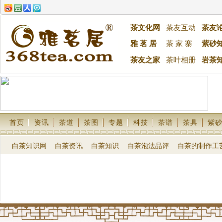
茶文化网
茶友互动
茶友
雅 茗 居
茶 家 寨
紫砂
茶友之家
茶叶相册
岩茶
首页
资讯
茶道
茶图
专题
科技
茶谱
茶具
紫
白茶知识网
白茶资讯
白茶知识
白茶泡法品评
白茶的制作工