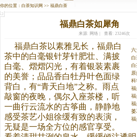
你的位置：
白茶知识网
>>
福鼎白茶
福鼎白茶如犀角
来源: 网络 | 查看: 23246次
福鼎
白茶
以素雅见长，福鼎
白
六
茶
中的白毫银针芽针肥壮、满披
白
白毫、熠熠闪光，有着银装素裹
白
原
的美誉；品品香白牡丹叶色面绿
科
背白，有“青天白地”之称。
雨点
福
敲窗的夜晚，偶尔入座茶楼，听
福
福
一曲行云流水的古筝曲，静静地
萎
感受茶艺小姐徐缓有致的表演，
福
无疑是一场全方位的感官享受。