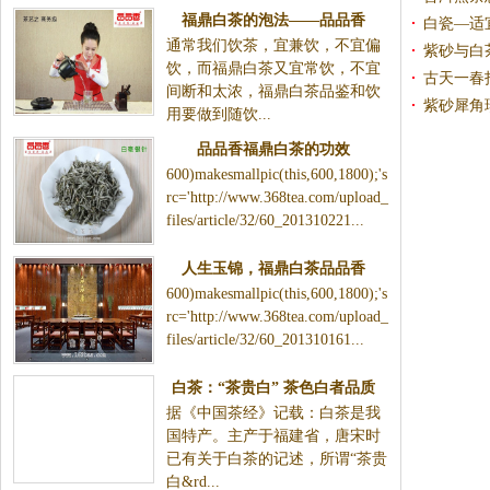
福鼎白茶的泡法——品品香
白瓷—适
通常我们饮茶，宜兼饮，不宜偏
紫砂与白
饮，而福鼎白茶又宜常饮，不宜
古天一春拍
间断和太浓，福鼎白茶品鉴和饮
紫砂犀角珍
用要做到随饮...
品品香福鼎白茶的功效
600)makesmallpic(this,600,1800);'s
rc='http://www.368tea.com/upload_
files/article/32/60_201310221...
人生玉锦，福鼎白茶品品香
600)makesmallpic(this,600,1800);'s
rc='http://www.368tea.com/upload_
files/article/32/60_201310161...
白茶：“茶贵白” 茶色白者品质
据《中国茶经》记载：白茶是我
上乘
国特产。主产于福建省，唐宋时
已有关于白茶的记述，所谓“茶贵
白&rd...