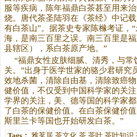
服等疾病，陈年福鼎
白茶
甚至用来治
烧。唐代茶圣陆羽在《茶经》中记载
有
白茶
山”。据茶史专家陈橼考证，
海，是南三百里之误。南三百里是福
县辖区），系
白茶
原产地。”
“福鼎女性皮肤细腻、清秀，与常
关。”出身于医学世家的骆少君研究员
效地杀菌，清除自由基，清除致癌物
健价值，不仅受到中国科学家的关注
学界的关注，美、德等国的科学家都
了
白茶
的保健价值。在
白茶
保健价值
斯里兰卡等国也开始研发
白茶
。”
Tags：
雅茗居
茶文化
茶
茶叶
茶叶知识