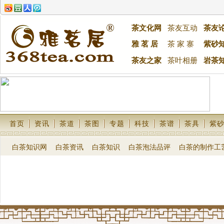
茶文化网
茶友互动
茶友
雅 茗 居
茶 家 寨
紫砂
茶友之家
茶叶相册
岩茶
首页
资讯
茶道
茶图
专题
科技
茶谱
茶具
紫
白茶知识网
白茶资讯
白茶知识
白茶泡法品评
白茶的制作工