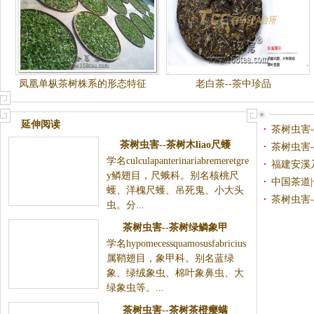
凤凰单枞茶树株系的形态特征
老白茶--茶中珍品
延伸阅读
茶树虫害
茶树虫害--茶树木liao尺蠖
茶树虫害
学名culculapanterinariabremeretgre
福建安溪
y鳞翅目，尺蛾科。别名核桃尺
中国茶道
蠖、洋槐尺蠖、吊死鬼、小大头
茶树虫害
虫。分...
茶树虫害--茶树绿鳞象甲
学名hypomecessquamosusfabricius
属鞘翅目，象甲科。别名蓝绿
象、绿绒象虫、棉叶象鼻虫、大
绿象虫等。...
茶树虫害--茶树茶橙瘿螨