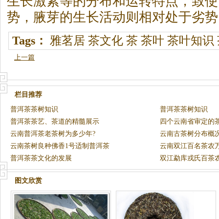
生长激素等的分布和运转特点，致使
势，腋芽的生长活动则相对处于劣势
Tags：
雅茗居
茶文化
茶
茶叶
茶叶知识
上一篇
栏目推荐
普洱茶茶树知识
普洱茶茶树知识
普洱茶茶艺、茶道的精髓展示
四个云南省审定的
云南普洱茶老茶树为多少年?
云南古茶树分布概
云南茶树良种佛香1号适制普洱茶
云南双江百名茶农
普洱茶茶文化的发展
太原
双江勐库戎氏百茶
图文欣赏