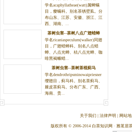
学名acaphyllatheae(watt)属蜱螨
目，瘿螨科。别名茶锈壁虱。分
布山东、江苏、安徽、浙江、江
西、湖南、...
茶树虫害--茶树八点广翅蜡蝉
学名ricaniaspeculum(walker)同翅
目，广翅蜡蝉科。别名八点蜡
蝉、八点光蝉、桔八点光蝉、咖
啡黑褐蛾蜡...
茶树虫害--茶树茶棍蓟马
学名dendrothripsminowaipriesner
缨翅目，蓟马科。别名茶蓟马、
棘皮茶蓟马。分布广东、广西、
海南、贵...
关于我们
|
法律声明
|
网站地
版权所有 © 2006-2014 白茶知识网 · 雅茗居茶文化网