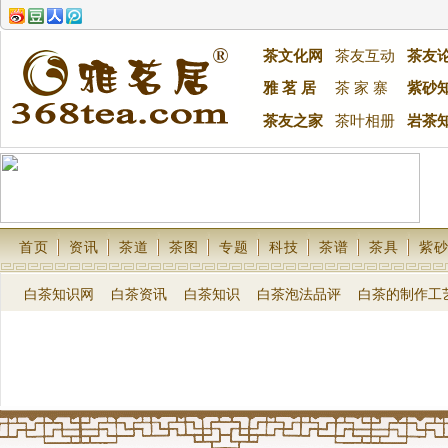
茶文化网
茶友互动
茶友
雅 茗 居
茶 家 寨
紫砂
茶友之家
茶叶相册
岩茶
首页
资讯
茶道
茶图
专题
科技
茶谱
茶具
紫
白茶知识网
白茶资讯
白茶知识
白茶泡法品评
白茶的制作工