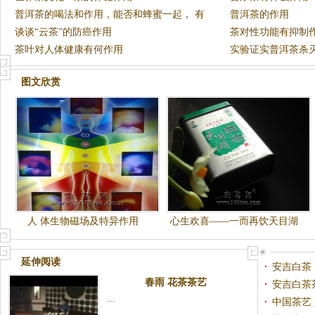
普洱茶的喝法和作用，能否和蜂蜜一起， 有
普洱茶的作用
何好处
谈谈“云茶”的防癌作用
茶对性功能有抑制
茶叶对人体健康有何作用
实验证实普洱茶杀
图文欣赏
人 体生物磁场及特异作用
心生欢喜——一而再饮天目湖
白茶
延伸阅读
安吉白茶
春雨 花茶茶艺
安吉白茶
...
中国茶艺