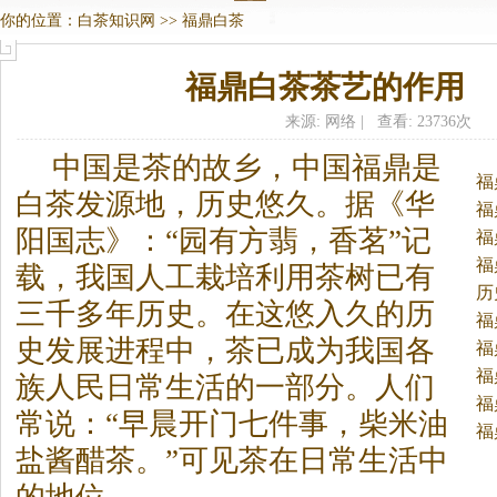
你的位置：
白茶知识网
>>
福鼎白茶
福鼎白茶茶艺的作用
来源: 网络 | 查看: 23736次
中国是茶的故乡，中国福鼎是
福
白茶
发源地，历史悠久。
据《华
福
阳国志》：“园有方翡，香茗”记
福
福
载，我国人工栽培利用茶树已有
历
三千多年历史。在这悠入久的历
福
史发展进程中，茶已成为我国各
福
福
族人民日常生活的一部分。人们
福
常说：“早晨开门七件事，柴米油
福
盐酱醋茶。”可见茶在日常生活中