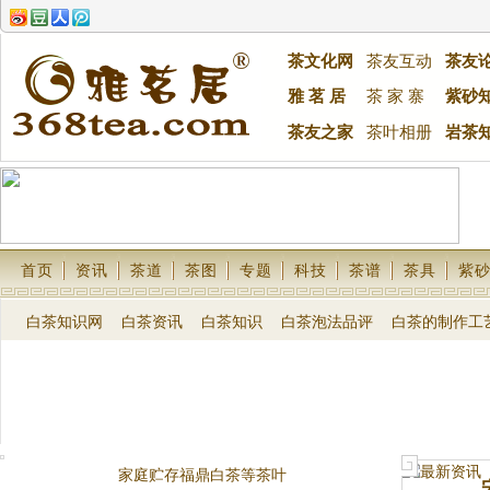
茶文化网
茶友互动
茶友
雅 茗 居
茶 家 寨
紫砂
茶友之家
茶叶相册
岩茶
首页
资讯
茶道
茶图
专题
科技
茶谱
茶具
紫
白茶知识网
白茶资讯
白茶知识
白茶泡法品评
白茶的制作工
家庭贮存福鼎白茶等茶叶