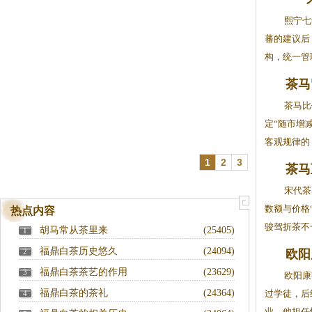
熙宁七
蕃的建议后
构，统一管理
茶马
茶马比
定“随市增
客观规律的，
1
2
3
茶马
宋代茶
数额与价格
热点内容
骏驾折茶不一
胡马常从茶里来
(25405)
1
福鼎白茶历史悠久
(24094)
2
欧阳
福鼎白茶茶艺的作用
(23629)
3
欧阳康
福鼎白茶的茶礼
(24364)
过学徒，后
4
业。他担任恒