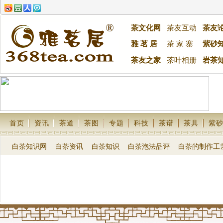
茶文化网
茶友互动
茶友
雅 茗 居
茶 家 寨
紫砂
茶友之家
茶叶相册
岩茶
首页
资讯
茶道
茶图
专题
科技
茶谱
茶具
紫
白茶知识网
白茶资讯
白茶知识
白茶泡法品评
白茶的制作工