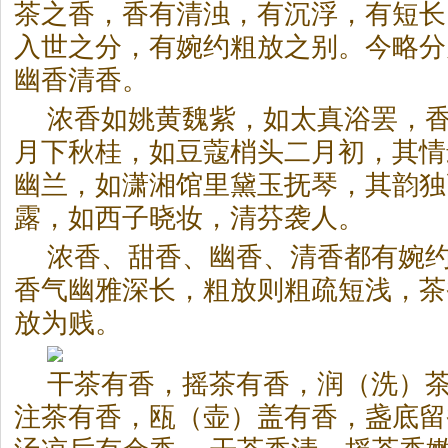
茶之香，香有清浊，有沉浮，有短长
入世之分，有婉约粗放之别。今略分
幽香清香。
浓香如姚黄魏紫，如太真浴罢，香
月下秋桂，如豆蔻梢头二月初，其情
幽兰，如潇湘馆里黛玉抚琴，其韵独
露，如西子晓妆，清芬袭人。
浓香、甜香、幽香、清香都有婉
香气幽雅深长，粗放则粗疏短浅，茶
放为贱。
干茶有香，摇茶有香，润（洗）
注茶有香，瓯（壶）盖有香，盏底留