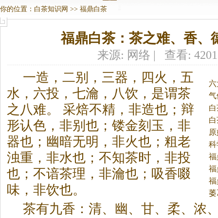
你的位置：
白茶知识网
>>
福鼎白茶
福鼎白茶：茶之难、香、
来源: 网络 | 查看: 420
一造，二别，三器，四火，五
六
水，六投，七瀹，八饮，是谓茶
气
之八难。
采焙不精，非造也；辩
白
白
形认色，非别也；镂金刻玉，非
原
器也；幽暗无明，非火也；粗老
科
浊重，非水也；不知茶时，非投
福
福
也；不谙茶理，非瀹也；吸香啜
福
味，非饮也。
萎
茶有九香：清、幽、甘、柔、浓