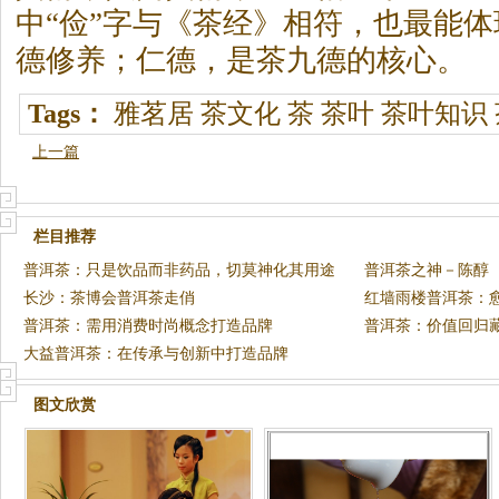
中“俭”字与《茶经》相符，也最能
德修养；仁德，是茶九德的核心。
Tags：
雅茗居
茶文化
茶
茶叶
茶叶知识
上一篇
栏目推荐
普洱茶：只是饮品而非药品，切莫神化其用途
普洱茶之神－陈醇
长沙：茶博会普洱茶走俏
红墙雨楼普洱茶：
普洱茶：需用消费时尚概念打造品牌
普洱茶：价值回归
大益普洱茶：在传承与创新中打造品牌
图文欣赏