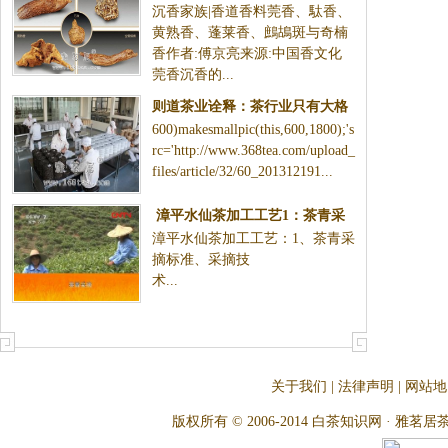
沉香家族|香道香料莞香、駄香、
香、蓬莱香、鷓鴣斑与奇楠香
黄熟香、蓬莱香、鷓鴣斑与奇楠
香作者:傅京亮来源:中国香文化
莞香沉香的...
则道茶业诠释：茶行业只有大格
600)makesmallpic(this,600,1800);'s
局才有大未来
rc='http://www.368tea.com/upload_
files/article/32/60_201312191...
漳平水仙茶加工工艺1：茶青采
漳平水仙茶加工工艺：1、茶青采
摘标准、采摘技术
摘标准、采摘技
术...
关于我们
|
法律声明
|
网站地
版权所有 © 2006-2014 白茶知识网 · 雅茗居茶文化网