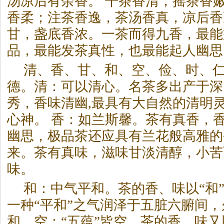
汤凉后有余香。 干茶香清，摇茶香
香柔；注茶香逸，茶汤香真，凉后香
甘，盏底香浓。一茶而得九香，最能
品，最能发茶真性，也最能起人幽思
清、香、甘、和、空、俭、时、
德。清：可以清心。名茶多出产于深
秀，香味清幽,最具有大自然的清明灵
心神。 香：如兰斯馨。茶有真香，
幽思，极品茶还应具有兰花般高雅的
来。茶有真味，滋味甘淡清醇，小苦
味。
和：中气平和。茶的香、味以“和
一种“平和”之气润泽于五脏六腑间
和。空：“五蕴”皆空。茶的香、味