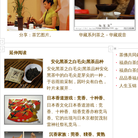
分享：茶艺图片。
华藏系列茶之－华藏观音
延伸阅读
茶佛共同
安化黑茶之白毛尖|黑茶品种
福鼎白茶
安化黑茶之白毛尖|黑茶品种安化
福鼎白茶
黑茶中的白毛尖是芽尖的一种，
品品香福
于谷雨前采制，因叶尖有白色，
人生玉锦
叶片未展开...
日本香道游戏：竞香、十种香、
日本香文化日本香道游戏：竞
组香|日本香文化
香、十种香、组香竞香亦称竞马
香。它的出现与日本京都贺茂别
雷神社祭礼竞马...
沉香家族：莞香、馢香、黄熟